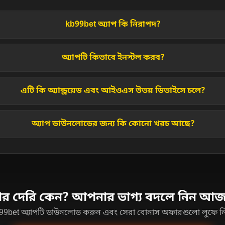
kb99bet অ্যাপ কি নিরাপদ?
অ্যাপটি কিভাবে ইনস্টল করব?
এটি কি অ্যান্ড্রয়েড এবং আইওএস উভয় ডিভাইসে চলে?
অ্যাপ ডাউনলোডের জন্য কি কোনো খরচ আছে?
 দেরি কেন? আপনার ভাগ্য বদলে নিন আ
99bet অ্যাপটি ডাউনলোড করুন এবং সেরা বোনাস অফারগুলো লুফে ন