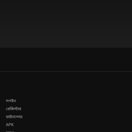
লগইন
রেজিস্টার
ডাউনলোড
APK