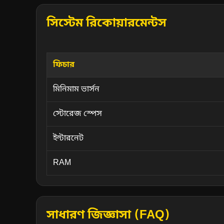
সিস্টেম রিকোয়ারমেন্টস
ফিচার
মিনিমাম ভার্সন
স্টোরেজ স্পেস
ইন্টারনেট
RAM
সাধারণ জিজ্ঞাসা (FAQ)