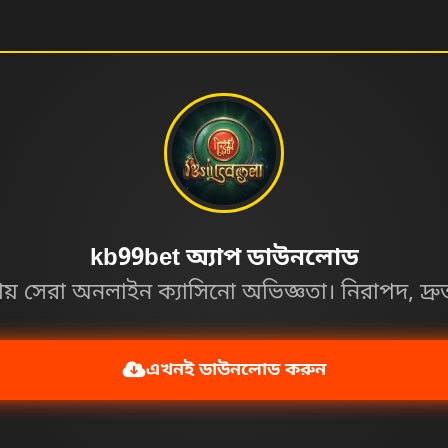
kb99bet অ্যাপ ডাউনলোড
 সেরা অনলাইন ক্যাসিনো অভিজ্ঞতা। নিরাপদ, দ্রুত 
এখনই ডাউনলোড করুন