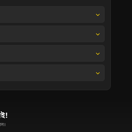
জই!
িন।