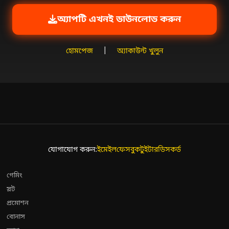
অ্যাপটি এখনই ডাউনলোড করুন
|
হোমপেজ
অ্যাকাউন্ট খুলুন
যোগাযোগ করুন:
ইমেইল
ফেসবুক
টুইটার
ডিসকর্ড
গেমিং
স্লট
প্রমোশন
বোনাস