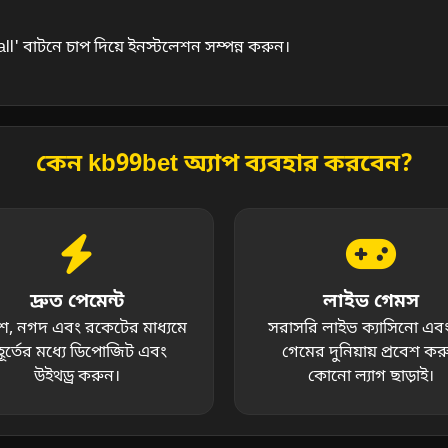
l' বাটনে চাপ দিয়ে ইনস্টলেশন সম্পন্ন করুন।
কেন kb99bet অ্যাপ ব্যবহার করবেন?
দ্রুত পেমেন্ট
লাইভ গেমস
শ, নগদ এবং রকেটের মাধ্যমে
সরাসরি লাইভ ক্যাসিনো এবং 
ুহূর্তের মধ্যে ডিপোজিট এবং
গেমের দুনিয়ায় প্রবেশ কর
উইথড্র করুন।
কোনো ল্যাগ ছাড়াই।