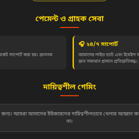
পেমেন্ট ও গ্রাহক সেবা
🎧 ২৪/৭ সাপোর্ট
কেট সাপোর্ট করা হয়। দ্রুততম
আমাদের লাইভ চ্যাট এবং ইমেইল 
দ্রুত সমাধান প্রদানে প্রতিশ্রুতিবদ্ধ।
দায়িত্বশীল গেমিং
 জন্য। আমরা আমাদের ইউজারদের দায়িত্বশীলভাবে খেলার আহ্বান জা
না।