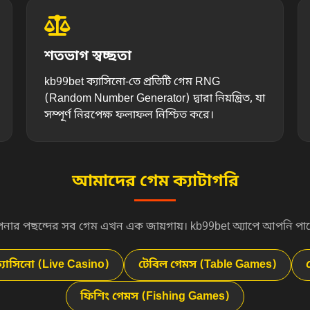
শতভাগ স্বচ্ছতা
kb99bet ক্যাসিনো-তে প্রতিটি গেম RNG
(Random Number Generator) দ্বারা নিয়ন্ত্রিত, যা
সম্পূর্ণ নিরপেক্ষ ফলাফল নিশ্চিত করে।
আমাদের গেম ক্যাটাগরি
ার পছন্দের সব গেম এখন এক জায়গায়। kb99bet অ্যাপে আপনি পা
্যাসিনো (Live Casino)
টেবিল গেমস (Table Games)
ফিশিং গেমস (Fishing Games)