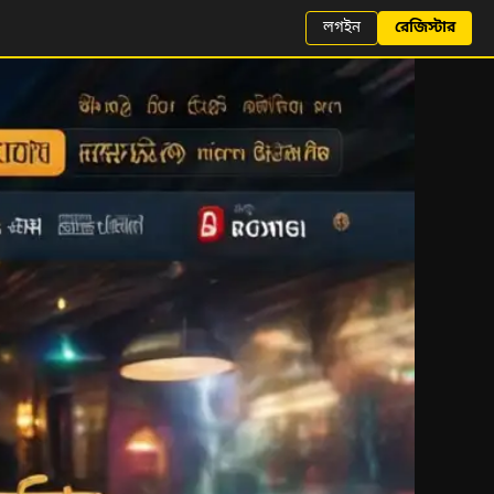
লগইন
রেজিস্টার