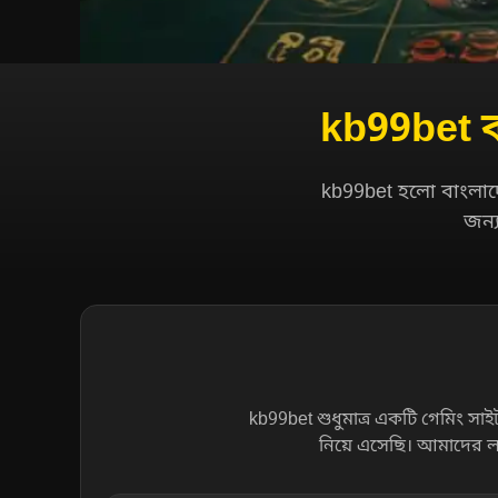
kb99bet ব
kb99bet হলো বাংলাদ
জন্
kb99bet শুধুমাত্র একটি গেমিং সাই
নিয়ে এসেছি। আমাদের লক্