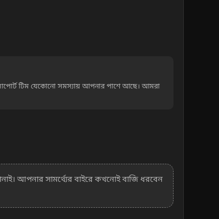
সাপোর্ট টিম যেকোনো সমস্যায় আপনার পাশে আছে। আমরা
নাই। আপনার সামর্থ্যের বাইরে কখনোই বাজি ধরবেন