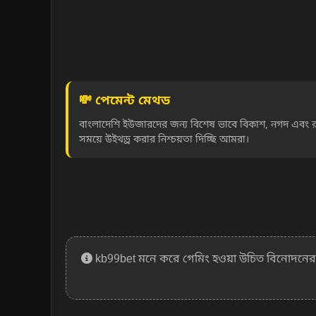
💸 পেমেন্ট মেথড
বাংলাদেশি ইউজারদের জন্য বিশেষ ভাবে বিকাশ, নগদ এবং র
সময়ে উইথড্র করার নিশ্চয়তা দিচ্ছি আমরা।
kb99bet মনে করে গেমিং হওয়া উচিত বিনোদনের