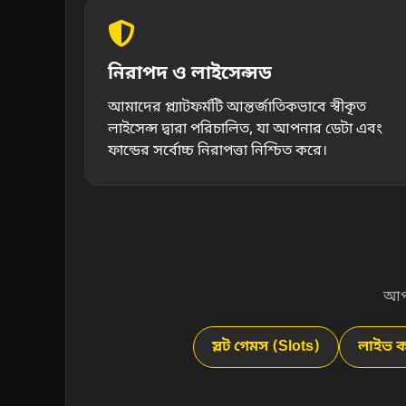
নিরাপদ ও লাইসেন্সড
আমাদের প্ল্যাটফর্মটি আন্তর্জাতিকভাবে স্বীকৃত
লাইসেন্স দ্বারা পরিচালিত, যা আপনার ডেটা এবং
ফান্ডের সর্বোচ্চ নিরাপত্তা নিশ্চিত করে।
আপন
স্লট গেমস (Slots)
লাইভ ক