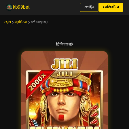
kb99bet
লগইন
রেজিস্টার
হোম
ক্যাসিনো
স্বর্ণ সাম্রাজ্য
প্রিমিয়াম স্লট