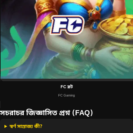
FC স্লট
FC Gaming
সচরাচর জিজ্ঞাসিত প্রশ্ন (FAQ)
স্বর্ণ সাম্রাজ্য কী?