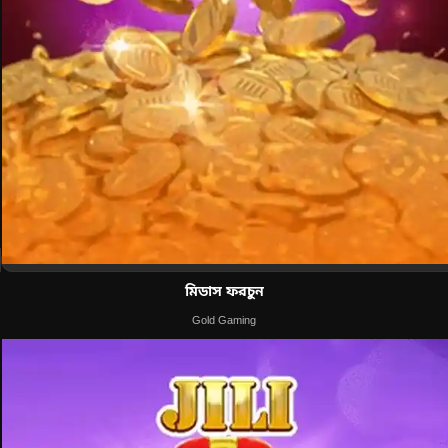
মিডাস ফরচুন
Gold Gaming