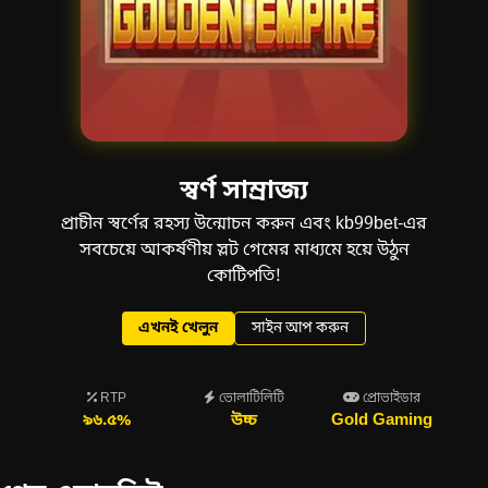
স্বর্ণ সাম্রাজ্য
প্রাচীন স্বর্ণের রহস্য উন্মোচন করুন এবং kb99bet-এর
সবচেয়ে আকর্ষণীয় স্লট গেমের মাধ্যমে হয়ে উঠুন
কোটিপতি!
এখনই খেলুন
সাইন আপ করুন
RTP
ভোলাটিলিটি
প্রোভাইডার
৯৬.৫%
উচ্চ
Gold Gaming