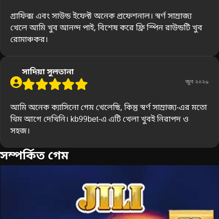
গ্রাফিক্স এবং সাউন্ড ইফেক্ট অনেক প্রফেশনাল। স্বর্ণ সাম্রাজ্য
খেলে আমি খুব আনন্দ পাই, বিশেষ করে ফ্রি স্পিন রাউন্ডটি খুব
রোমাঞ্চকর।
সাদিয়া সুলতানা
জুন ২০২৬
আমি অনেক ক্যাসিনো গেম খেলেছি, কিন্তু স্বর্ণ সাম্রাজ্য-এর মতো
থিম আগে দেখিনি। kb99bet-এ এটি খেলা খুবই নিরাপদ ও
সহজ।
সম্পর্কিত গেম