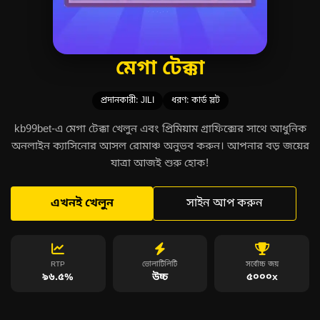
মেগা টেক্কা
প্রদানকারী: JILI
ধরণ: কার্ড স্লট
kb99bet-এ মেগা টেক্কা খেলুন এবং প্রিমিয়াম গ্রাফিক্সের সাথে আধুনিক
অনলাইন ক্যাসিনোর আসল রোমাঞ্চ অনুভব করুন। আপনার বড় জয়ের
যাত্রা আজই শুরু হোক!
এখনই খেলুন
সাইন আপ করুন
RTP
ভোলাটিলিটি
সর্বোচ্চ জয়
৯৬.৫%
উচ্চ
৫০০০x