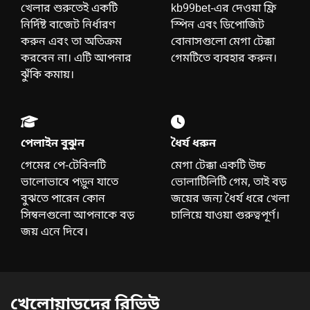
খেলার শুরুতেই একটি
kb99bet-এর দেওয়া ফ্রি
নির্দিষ্ট বাজেট নির্ধারণ
স্পিন এবং ডিপোজিট
করুন এবং তা অতিক্রম
বোনাসগুলো মেগা টেক্কা
করবেন না। এটি আপনার
গেমটিতে ব্যবহার করুন।
ঝুঁকি কমায়।
পেলাইন বুঝুন
ধৈর্য ধরুন
গেমের পে-টেবিলটি
মেগা টেক্কা একটি উচ্চ
ভালোভাবে পড়ুন যাতে
ভোলাটিলিটি গেম, তাই বড়
বুঝতে পারেন কোন
জয়ের জন্য ধৈর্য ধরে খেলা
সিম্বলগুলো আপনাকে বড়
চালিয়ে যাওয়া গুরুত্বপূর্ণ।
জয় এনে দিবে।
খেলোয়াড়দের রিভিউ