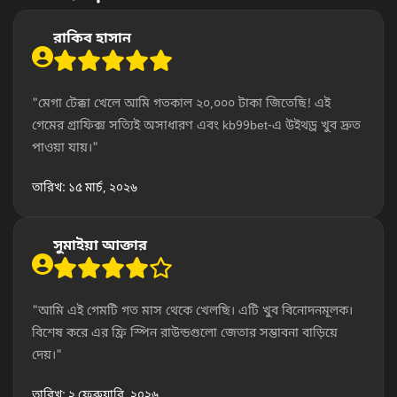
রাকিব হাসান
"মেগা টেক্কা খেলে আমি গতকাল ২০,০০০ টাকা জিতেছি! এই
গেমের গ্রাফিক্স সত্যিই অসাধারণ এবং kb99bet-এ উইথড্র খুব দ্রুত
পাওয়া যায়।"
তারিখ: ১৫ মার্চ, ২০২৬
সুমাইয়া আক্তার
"আমি এই গেমটি গত মাস থেকে খেলছি। এটি খুব বিনোদনমূলক।
বিশেষ করে এর ফ্রি স্পিন রাউন্ডগুলো জেতার সম্ভাবনা বাড়িয়ে
দেয়।"
তারিখ: ২ ফেব্রুয়ারি, ২০২৬