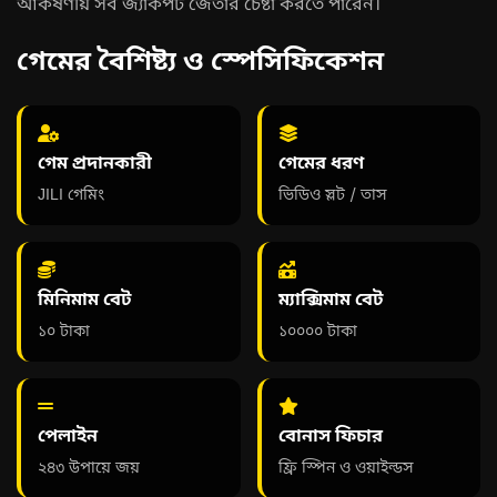
আকর্ষণীয় সব জ্যাকপট জেতার চেষ্টা করতে পারেন।
গেমের বৈশিষ্ট্য ও স্পেসিফিকেশন
গেম প্রদানকারী
গেমের ধরণ
JILI গেমিং
ভিডিও স্লট / তাস
মিনিমাম বেট
ম্যাক্সিমাম বেট
১০ টাকা
১০০০০ টাকা
পেলাইন
বোনাস ফিচার
২৪৩ উপায়ে জয়
ফ্রি স্পিন ও ওয়াইল্ডস