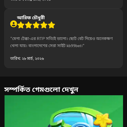
আরিফ চৌধুরী
"মেগা টেক্কা-এর RTP সত্যিই ভালো। ছোট বেট দিয়েও অনেকক্ষণ
খেলা যায়। বাংলাদেশের সেরা সাইট kb99bet।"
তারিখ: ২৮ মার্চ, ২০২৬
সম্পর্কিত গেমগুলো দেখুন