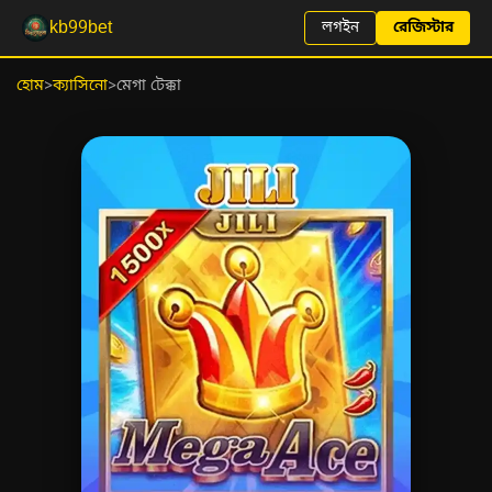
kb99bet
লগইন
রেজিস্টার
হোম
>
ক্যাসিনো
>
মেগা টেক্কা