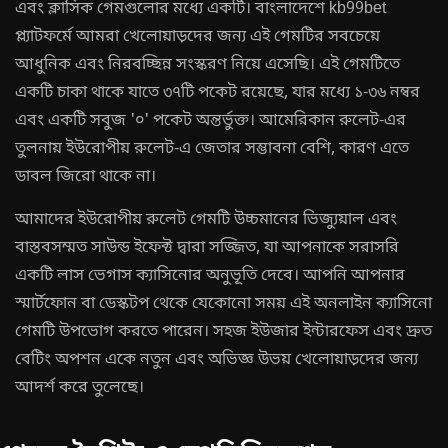
এবং ক্লাসিক গেমগুলোর মধ্যে একটি। বাংলাদেশে kb99bet
প্ল্যাটফর্মে আমরা খেলোয়াড়দের জন্য এই গেমটির সবচেয়ে
আধুনিক এবং নিরবচ্ছিন্ন সংস্করণ নিয়ে এসেছি। এই গেমটিতে
একটি চাকা থাকে যাতে ৩৭টি পকেট রয়েছে, যার মধ্যে ১-৩৬ নম্বর
এবং একটি সবুজ '০' পকেট অন্তর্ভুক্ত। আমেরিকান রুলেট-এর
তুলনায় ইউরোপীয় রুলেট-এ জেতার সম্ভাবনা বেশি, কারণ এতে
ডাবল জিরো থাকে না।
আমাদের ইউরোপীয় রুলেট গেমটি উচ্চমানের ভিজ্যুয়াল এবং
বাস্তবসম্মত সাউন্ড ইফেক্ট দ্বারা সজ্জিত, যা আপনাকে সরাসরি
একটি লাস ভেগাস ক্যাসিনোর অনুভূতি দেবে। আপনি আপনার
স্মার্টফোন বা ডেস্কটপ থেকে যেকোনো সময় এই অনলাইন ক্যাসিনো
গেমটি উপভোগ করতে পারেন। সহজ ইউজার ইন্টারফেস এবং দ্রুত
বেটিং অপশন একে নতুন এবং অভিজ্ঞ উভয় খেলোয়াড়দের জন্য
আদর্শ করে তুলেছে।