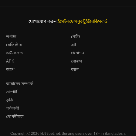
যোগাযোগ করুন:
ইমেইল
ফেসবুক
টুইটার
ডিসকর্ড
লগইন
গেমিং
রেজিস্টার
স্লট
ডাউনলোড
প্রমোশন
APK
বোনাস
অ্যাপ
ক্যাশ
আমাদের সম্পর্কে
সাপোর্ট
কুকি
শর্তাবলী
গোপনীয়তা
Copyright © 2026 kb99bet.net. Serving users over 18+ in Bangladesh.