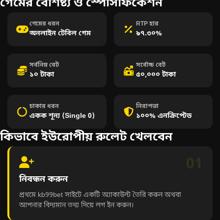
গেমের বৈশিষ্ট্য ও স্পেসিফিকেশন
গেমের ধরন
RTP হার
অনলাইন টেবিল গেম
৯৭.৩০%
সর্বনিম্ন বেট
সর্বোচ্চ বেট
১০ টাকা
৫০,০০০ টাকা
চাকার ধরন
নিরাপত্তা
একক শূন্য (Single 0)
১০০% এনক্রিপ্টেড
কিভাবে ইউরোপীয় রুলেট খেলবেন
01
নিবন্ধন করুন
প্রথমে kb99bet সাইটে একটি অ্যাকাউন্ট তৈরি করুন অথবা
আপনার বিদ্যমান তথ্য দিয়ে লগ ইন করুন।