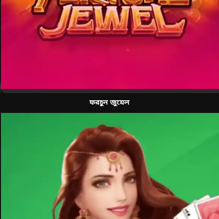
ফরচুন জুয়েল