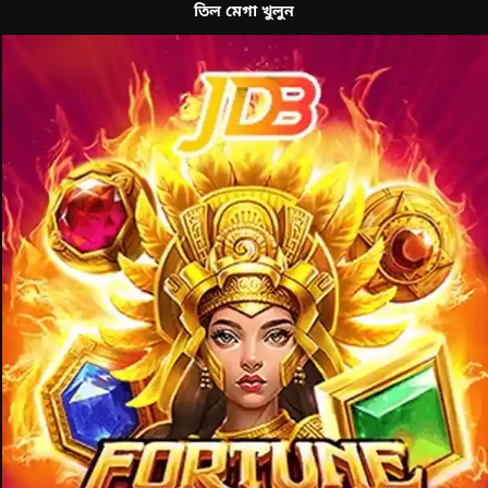
তিল মেগা খুলুন