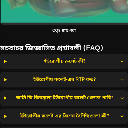
CQ9 মাছ ধরা
সচরাচর জিজ্ঞাসিত প্রশ্নাবলী (FAQ)
ইউরোপীয় রুলেট কী?
ইউরোপীয় রুলেট-এর RTP কত?
আমি কি বিনামূল্যে ইউরোপীয় রুলেট খেলতে পারি?
ইউরোপীয় রুলেট-এর বিশেষ বৈশিষ্ট্যগুলো কী?