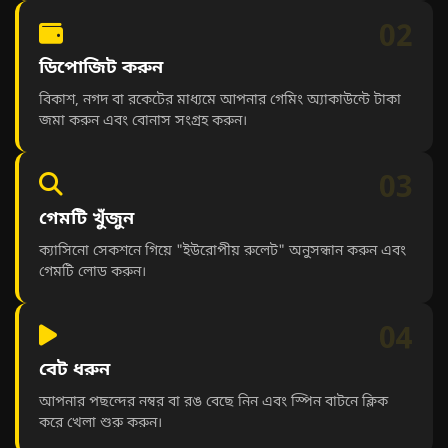
02
ডিপোজিট করুন
বিকাশ, নগদ বা রকেটের মাধ্যমে আপনার গেমিং অ্যাকাউন্টে টাকা
জমা করুন এবং বোনাস সংগ্রহ করুন।
03
গেমটি খুঁজুন
ক্যাসিনো সেকশনে গিয়ে "ইউরোপীয় রুলেট" অনুসন্ধান করুন এবং
গেমটি লোড করুন।
04
বেট ধরুন
আপনার পছন্দের নম্বর বা রঙ বেছে নিন এবং স্পিন বাটনে ক্লিক
করে খেলা শুরু করুন।