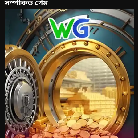
সম্পর্কিত গেম