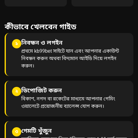
কীভাবে খেলবেন গাইড
নিবন্ধন ও লগইন
১
প্রথমে kb99bet সাইটে যান এবং আপনার একাউন্ট
নিবন্ধন করুন অথবা বিদ্যমান আইডি দিয়ে লগইন
করুন।
ডিপোজিট করুন
২
বিকাশ, নগদ বা রকেটের মাধ্যমে আপনার গেমিং
ওয়ালেটে প্রয়োজনীয় ব্যালেন্স যোগ করুন।
গেমটি খুঁজুন
৩