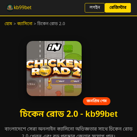
kb99bet
লগইন
রেজিস্টার
হোম
>
ক্যাসিনো
> চিকেন রোড 2.0
জনপ্রিয় গেম
চিকেন রোড 2.0 - kb99bet
বাংলাদেশে সেরা অনলাইন ক্যাসিনো অভিজ্ঞতার সাথে চিকেন রোড
2.0 খেলুন এবং বড় পুরস্কার জেতার সুযোগ পান।