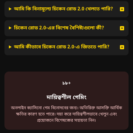
আমি কি বিনামূল্যে চিকেন রোড 2.0 খেলতে পারি?
চিকেন রোড 2.0-এর বিশেষ বৈশিষ্ট্যগুলো কী?
আমি কীভাবে চিকেন রোড 2.0-এ জিততে পারি?
১৮+
দায়িত্বশীল গেমিং
অনলাইন ক্যাসিনো গেম বিনোদনের জন্য। অতিরিক্ত আসক্তি আর্থিক
ক্ষতির কারণ হতে পারে। দয়া করে দায়িত্বশীলভাবে খেলুন এবং
প্রয়োজনে বিশেষজ্ঞের সহায়তা নিন।