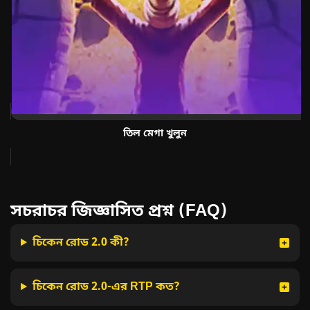
তিল মেগা খুলুন
সচরাচর জিজ্ঞাসিত প্রশ্ন (FAQ)
চিকেন রোড 2.0 কী?
চিকেন রোড 2.0-এর RTP কত?