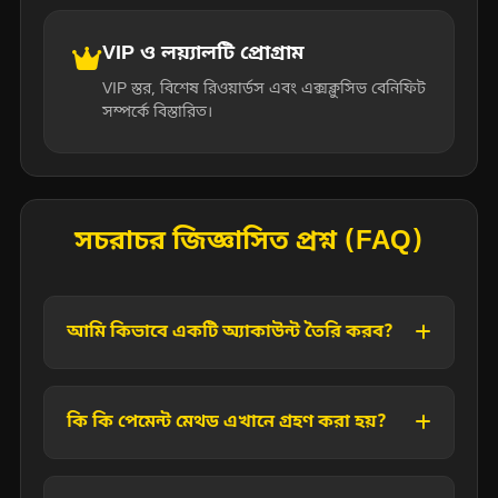
VIP ও লয়্যালটি প্রোগ্রাম
VIP স্তর, বিশেষ রিওয়ার্ডস এবং এক্সক্লুসিভ বেনিফিট
সম্পর্কে বিস্তারিত।
সচরাচর জিজ্ঞাসিত প্রশ্ন (FAQ)
আমি কিভাবে একটি অ্যাকাউন্ট তৈরি করব?
কি কি পেমেন্ট মেথড এখানে গ্রহণ করা হয়?