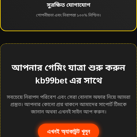
সুরক্ষিত যোগাযোগ
গোপনীয়তা এবং নিরাপত্তা ১০০% নিশ্চিত।
আপনার গেমিং যাত্রা শুরু করুন
kb99bet এর সাথে
সবচেয়ে নিরাপদ পরিবেশ এবং সেরা বোনাস অফার নিয়ে আমরা
প্রস্তুত। আপনার কোনো প্রশ্ন থাকলে আমাদের সাপোর্ট টিমকে
জানান অথবা এখনই সাইন আপ করুন।
এখনই অ্যাকাউন্ট খুলুন