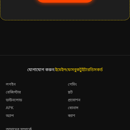
যোগাযোগ করুন:
ইমেইল
ফেসবুক
টুইটার
ডিসকর্ড
লগইন
গেমিং
রেজিস্টার
স্লট
ডাউনলোড
প্রমোশন
APK
বোনাস
অ্যাপ
ক্যাশ
আমাদের সম্পর্কে