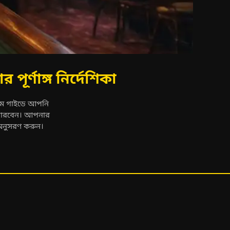
র্ণাঙ্গ নির্দেশিকা
 গেম গাইডে আপনি
ে পারবেন। আপনার
অনুসরণ করুন।