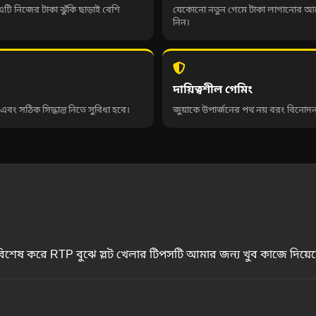
 এটি নিজের টাকা ঝুঁকি ছাড়াই বেশি
যেকোনো নতুন গেমে টাকা লাগানোর আগে 
নিন।
দায়িত্বশীল গেমিং
এবং সঠিক সিদ্ধান্ত নিতে সুবিধা হবে।
জুয়াকে উপার্জনের পথ নয় বরং বিনোদন হ
ষ করে RTP বুঝে স্লট খেলার টিপসটি আমার জন্য খুব কাজে দিয়েছে। 