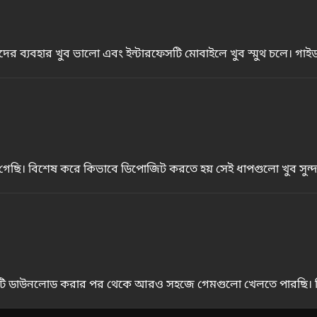
 ব্যবহার খুব ভালো এবং ইন্টারফেসটি মোবাইলে খুব স্মুথ চলে। গাইড
বুঝে গেছি। বিশেষ করে কিভাবে ডিপোজিট করতে হয় সেই ধাপগুলো খুব সু
্যাপটি ডাউনলোড করার পর থেকে আরও সহজে গেমগুলো খেলতে পারছি। 