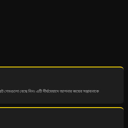
্লট গেমগুলো বেছে নিন। এটি দীর্ঘমেয়াদে আপনার জয়ের সম্ভাবনাকে