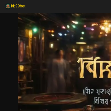
kb99bet