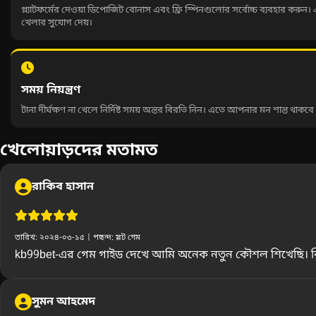
প্ল্যাটফর্মের দেওয়া ডিপোজিট বোনাস এবং ফ্রি স্পিনগুলোর সর্বোচ্চ ব্যবহার করুন।
খেলার সুযোগ দেয়।
সময় নিয়ন্ত্রণ
টানা দীর্ঘক্ষণ না খেলে নির্দিষ্ট সময় অন্তর বিরতি নিন। এতে আপনার মন শান্ত থাকবে 
খেলোয়াড়দের মতামত
রাকিব হাসান
তারিখ: ২০২৪-০৩-১৫ | পছন্দ: স্লট গেম
kb99bet-এর গেম গাইড দেখে আমি অনেক নতুন কৌশল শিখেছি। বিশে
সুমন আহমেদ