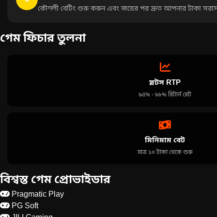
কৌশলী বেটিং শুরু করুন এবং জয়ের পর দ্রুত আপনার টাকা সরাস
গেম ফিচার তুলনা
স্লটস RTP
৯৫% - ৯৮% রিটার্ন রেট
মিনিমাম বেট
মাত্র ১০ টাকা থেকে শুরু
বিশ্বস্ত গেম প্রোভাইডার
Pragmatic Play
PG Soft