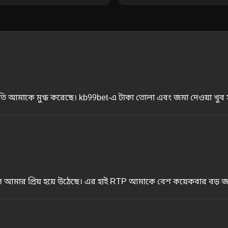
তি আমাকে মুগ্ধ করেছে। kb99bet-এ টাকা তোলা এবং জমা দেওয়া খুব সহ
 তাস আমার প্রিয় হয়ে উঠেছে। এর হাই RTP আমাকে বেশ কয়েকবার বড় 