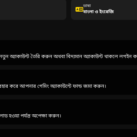
ভাষা
বাংলা ও ইংরেজি
তুন অ্যাকাউন্ট তৈরি করুন অথবা বিদ্যমান অ্যাকাউন্ট থাকলে লগইন ক
হার করে আপনার গেমিং অ্যাকাউন্টে ফান্ড জমা করুন।
োড হওয়া পর্যন্ত অপেক্ষা করুন।