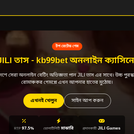
টপ রেটেড গেম
JILI তাস - kb99bet অনলাইন ক্যাসিন
েশে সেরা অনলাইন বেটিং অভিজ্ঞতা পান JILI তাস এর সাথে। উচ্চ পুরস্
রোমাঞ্চকর গেমপ্লে এখন আপনার হাতের মুঠোয়।
এখনই খেলুন
সাইন আপ করুন
97.5%
মাঝারি
JILI Games
RTP
ভোলাটিলিটি
প্রদানকারী