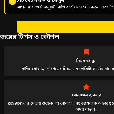
বেট সেট করুন ও খেলুন
৪
আপনার বাজেট অনুযায়ী বাজির পরিমাণ সেট করুন এবং 'ডিল'
জয়ের টিপস ও কৌশল
নিয়ম জানুন
বাজি ধরার আগে গেমের নিয়ম এবং প্রতিটি কার্ডের মান সম্প
বোনাসের ব্যবহার
kb99bet-এর দেওয়া ওয়েলকাম বোনাস এবং ক্যাশব্যাক অফারগু
সময় বাড়ান।