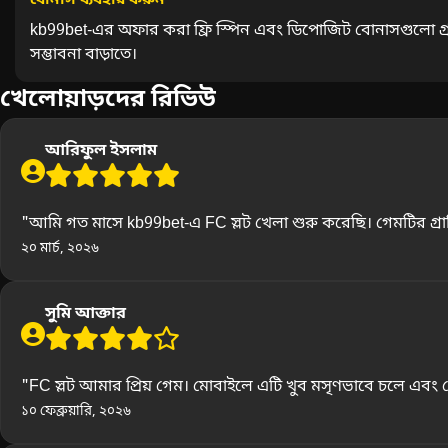
বোনাস ব্যবহার করুন
kb99bet-এর অফার করা ফ্রি স্পিন এবং ডিপোজিট বোনাসগুলো 
সম্ভাবনা বাড়াতে।
খেলোয়াড়দের রিভিউ
আরিফুল ইসলাম
"আমি গত মাসে kb99bet-এ FC স্লট খেলা শুরু করেছি। গেমটির গ্রাফ
২০ মার্চ, ২০২৬
সুমি আক্তার
"FC স্লট আমার প্রিয় গেম। মোবাইলে এটি খুব মসৃণভাবে চলে এবং বোন
১০ ফেব্রুয়ারি, ২০২৬