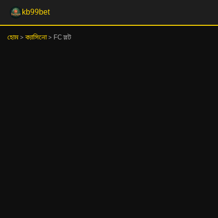
kb99bet
হোম
>
ক্যাসিনো
> FC স্লট