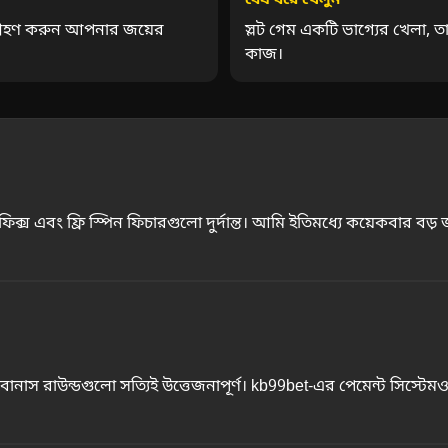
ধৈর্য ধরে খেলুন
গ্রহণ করুন আপনার জয়ের
স্লট গেম একটি ভাগ্যের খেলা, ত
কাজ।
িক্স এবং ফ্রি স্পিন ফিচারগুলো দুর্দান্ত। আমি ইতিমধ্যে কয়েকবার বড়
াস রাউন্ডগুলো সত্যিই উত্তেজনাপূর্ণ। kb99bet-এর পেমেন্ট সিস্টেমও 