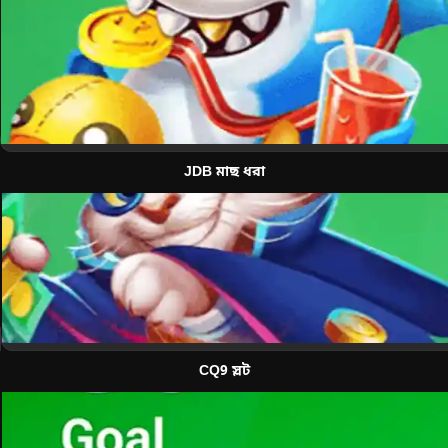
JDB মাছ ধরা
CQ9 স্লট