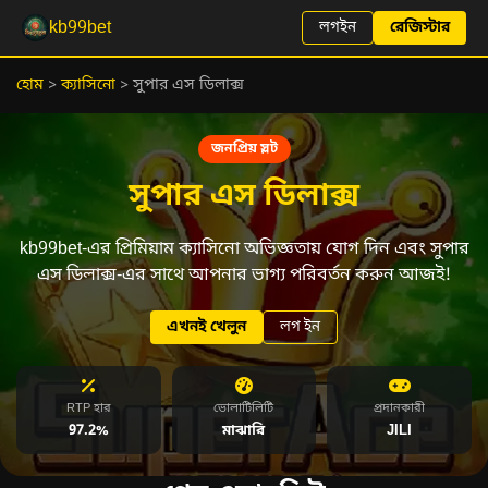
kb99bet
লগইন
রেজিস্টার
হোম
>
ক্যাসিনো
> সুপার এস ডিলাক্স
জনপ্রিয় স্লট
সুপার এস ডিলাক্স
kb99bet-এর প্রিমিয়াম ক্যাসিনো অভিজ্ঞতায় যোগ দিন এবং সুপার
এস ডিলাক্স-এর সাথে আপনার ভাগ্য পরিবর্তন করুন আজই!
এখনই খেলুন
লগ ইন
RTP হার
ভোলাটিলিটি
প্রদানকারী
97.2%
মাঝারি
JILI