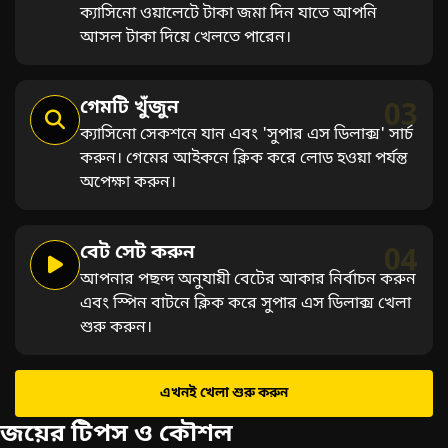
ক্যাসিনো ওয়ালেটে টাকা জমা দিন যাতে আপনি
আসল টাকা দিয়ে খেলতে পারেন।
গেমটি খুঁজুন
03
ক্যাসিনো সেকশনে যান এবং 'সুপার এস ডিলাক্স' সার্চ
করুন। গেমের আইকনে ক্লিক করে লোড হওয়া পর্যন্ত
অপেক্ষা করুন।
বেট সেট করুন
04
আপনার পছন্দ অনুযায়ী বেটের আকার নির্বাচন করুন
এবং স্পিন বাটনে ক্লিক করে সুপার এস ডিলাক্স খেলা
শুরু করুন।
এখনই খেলা শুরু করুন
জয়ের টিপস ও কৌশল