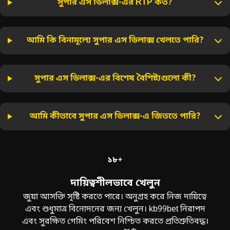
সুপার এস ডিলাক্স-এর RTP কত?
আমি কি বিনামূল্যে সুপার এস ডিলাক্স খেলতে পারি?
সুপার এস ডিলাক্স-এর বিশেষ বৈশিষ্ট্যগুলো কী?
আমি কীভাবে সুপার এস ডিলাক্স-এ জিততে পারি?
১৮+
দায়িত্বশীলভাবে খেলুন
জুয়া আসক্তি সৃষ্টি করতে পারে। অনুগ্রহ করে নিজ দায়িত্বে
এবং শুধুমাত্র বিনোদনের জন্য খেলুন। kb99bet নিরাপদ
এবং সুরক্ষিত গেমিং পরিবেশ নিশ্চিত করতে প্রতিশ্রুতিবদ্ধ।