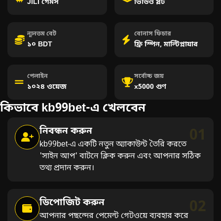
JILI গেমস
ভিডিও স্লট
ন্যূনতম বেট
বোনাস ফিচার
১০ BDT
ফ্রি স্পিন, মাল্টিপ্লায়ার
পেলাইন
সর্বোচ্চ জয়
১০২৪ ওয়েজ
x5000 গুণ
কিভাবে kb99bet-এ খেলবেন
নিবন্ধন করুন
01
kb99bet-এ একটি নতুন অ্যাকাউন্ট তৈরি করতে
'সাইন আপ' বাটনে ক্লিক করুন এবং আপনার সঠিক
তথ্য প্রদান করুন।
ডিপোজিট করুন
02
আপনার পছন্দের পেমেন্ট গেটওয়ে ব্যবহার করে